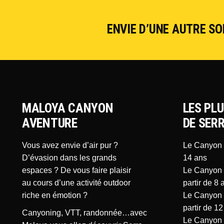
ENVIE D’UNE AUTRE SOR
MALOYA CANYON
LES PL
AVENTURE
DE SER
Vous avez envie d’air pur ?
Le Canyon C
D’évasion dans les grands
14 ans
espaces ? De vous faire plaisir
Le Canyon d
au cours d’une activité outdoor
partir de 8 
riche en émotion ?
Le Canyon d
partir de 12
Canyoning, VTT, randonnée…avec
Le Canyon d