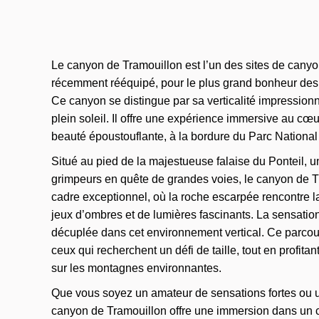
Le canyon de Tramouillon est l’un des sites de cany
récemment rééquipé, pour le plus grand bonheur de
Ce canyon se distingue par sa verticalité impression
plein soleil. Il offre une expérience immersive au c
beauté époustouflante, à la bordure du Parc National
Situé au pied de la majestueuse falaise du Ponteil, u
grimpeurs en quête de grandes voies, le canyon de T
cadre exceptionnel, où la roche escarpée rencontre la
jeux d’ombres et de lumières fascinants. La sensation 
décuplée dans cet environnement vertical. Ce parcours
ceux qui recherchent un défi de taille, tout en profi
sur les montagnes environnantes.
Que vous soyez un amateur de sensations fortes ou u
canyon de Tramouillon offre une immersion dans un c