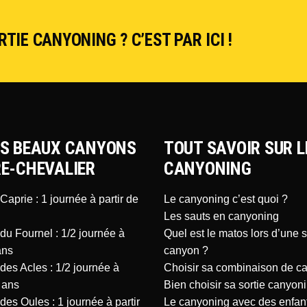
TIE CANYONING ? C’EST PAR ICI !
US BEAUX CANYONS
TOUT SAVOIR SUR L
RE-CHEVALIER
CANYONING
aprie : 1 journée à partir de
Le canyoning c’est quoi ?
Les sauts en canyoning
u Fournel : 1/2 journée à
Quel est le matos lors d’une s
ans
canyon ?
es Acles : 1/2 journée à
Choisir sa combinaison de c
 ans
Bien choisir sa sortie canyon
es Oules : 1 journée à partir
Le canyoning avec des enfan