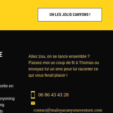
OH LES JOLIS CANYONS !
E
Allez zou, on se lance ensemble ?
Passez-moi un coup de fil à Thomas ou
envoyez lui un sms pour lui raconter ce
qui vous ferait plaisir !
ortie en
06 86 43 43 28
anyoning
ing
contact@maloyacanyonaventure.com
ts