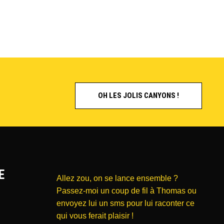
OH LES JOLIS CANYONS !
E
Allez zou, on se lance ensemble ?
Passez-moi un coup de fil à Thomas ou
envoyez lui un sms pour lui raconter ce
qui vous ferait plaisir !