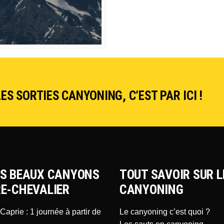
ES SORTIES CANYONING, C’EST PAR ICI !
US BEAUX CANYONS
TOUT SAVOIR SUR L
RE-CHEVALIER
CANYONING
aprie : 1 journée à partir de
Le canyoning c’est quoi ?