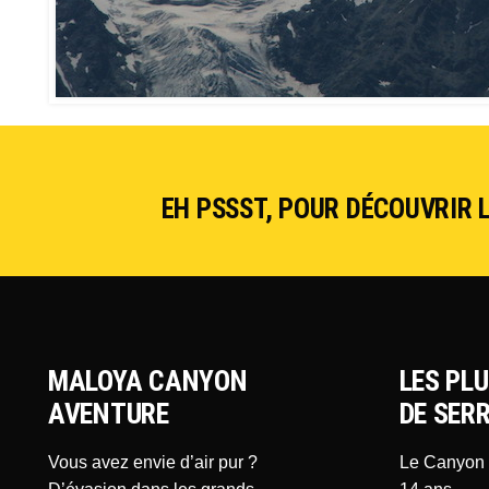
EH PSSST, POUR DÉCOUVRIR L
MALOYA CANYON
LES PL
AVENTURE
DE SER
Vous avez envie d’air pur ?
Le Canyon C