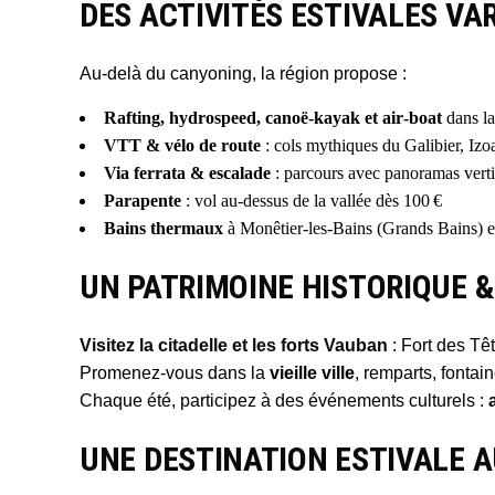
DES ACTIVITÉS ESTIVALES VA
Au-delà du canyoning, la région propose :
Rafting, hydrospeed, canoë-kayak et air‑boat
dans la
VTT & vélo de route
: cols mythiques du Galibier, Iz
Via ferrata & escalade
: parcours avec panoramas verti
Parapente
: vol au-dessus de la vallée dès 100 €
Bains thermaux
à Monêtier‑les‑Bains (Grands Bains) 
UN PATRIMOINE HISTORIQUE &
Visitez la citadelle et les forts Vauban
: Fort des Tê
Promenez-vous dans la
vieille ville
, remparts, fontai
Chaque été, participez à des événements culturels :
UNE DESTINATION ESTIVALE 