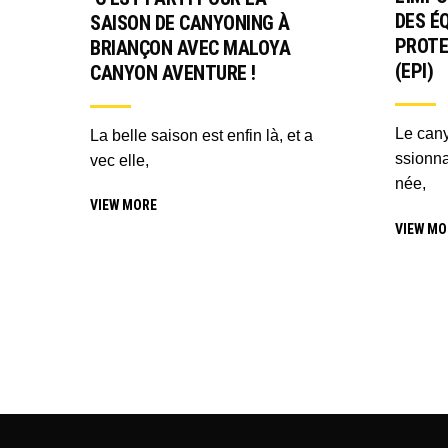
DES É
SAISON DE CANYONING À
PROTE
BRIANÇON AVEC MALOYA
(EPI)
CANYON AVENTURE !
Le cany
La belle saison est enfin là, et a
ssionn
vec elle,
née,
VIEW MORE
VIEW MO