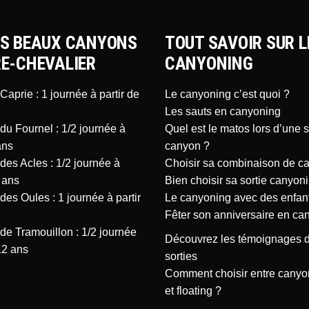
US BEAUX CANYONS
TOUT SAVOIR SUR L
RE-CHEVALIER
CANYONING
aprie : 1 journée à partir de
Le canyoning c’est quoi ?
Les sauts en canyoning
u Fournel : 1/2 journée à
Quel est le matos lors d’une s
ans
canyon ?
es Acles : 1/2 journée à
Choisir sa combinaison de c
 ans
Bien choisir sa sortie canyon
es Oules : 1 journée à partir
Le canyoning avec des enfan
Fêter son anniversaire en ca
e Tramouillon : 1/2 journée
Découvrez les témoignages 
12 ans
sorties
Comment choisir entre canyon
et floating ?