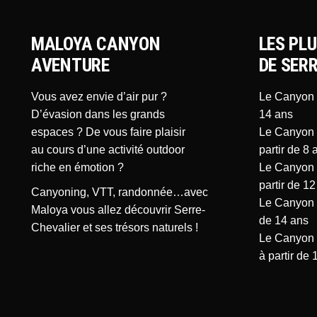
MALOYA CANYON
LES PL
AVENTURE
DE SER
Vous avez envie d’air pur ?
Le Canyon C
D’évasion dans les grands
14 ans
espaces ? De vous faire plaisir
Le Canyon d
au cours d’une activité outdoor
partir de 8 
riche en émotion ?
Le Canyon d
partir de 12
Canyoning, VTT, randonnée…avec
Le Canyon d
Maloya vous allez découvrir Serre-
de 14 ans
Chevalier et ses trésors naturels !
Le Canyon d
à partir de 