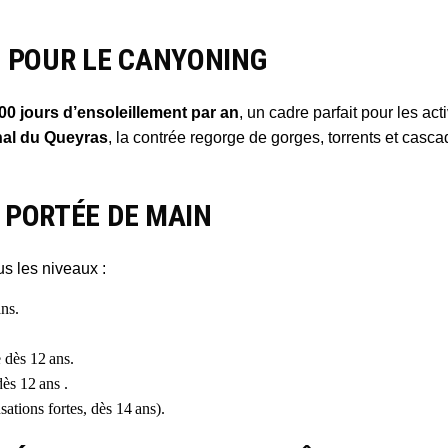
É POUR LE CANYONING
00 jours d’ensoleillement par an
, un cadre parfait pour les ac
nal du Queyras
, la contrée regorge de gorges, torrents et casc
 PORTÉE DE MAIN
s les niveaux :
ans.
e dès 12 ans.
dès 12 ans .
sations fortes, dès 14 ans).