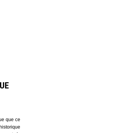
QUE
ue que ce
 historique